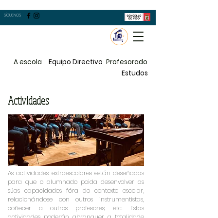
SÍGUENOS
A escola
Equipo Directivo
Profesorado
Estudos
Actividades
As actividades extraescolares están deseñadas
para que o alumnado poida desenvolver as
súas capacidades fóra do contexto escolar,
relacionándose con outros instrumentistas,
coñecer a outros profesores, etc. Estas
actividades poderán abranguer a totalidade