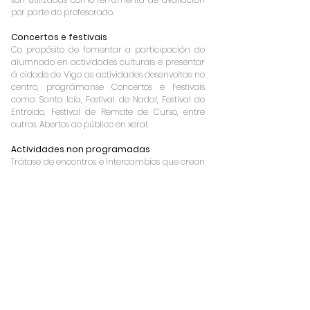
por parte do profesorado.
Concertos e festivais
Co propósito de fomentar a participación do
alumnado en actividades culturais e presentar
á cidade de Vigo as actividades desenvoltas no
centro, prográmanse Concertos e Festivais
como: Santa Icía, Festival de Nadal, Festival de
Entroido, Festival de Remate de Curso, entre
outros. Abertos ao público en xeral.
Actividades non programadas
Trátase de encontros e intercambios que crean
relacións culturais e de convivencia entre o
alumnado do propio centro e outros centros, así
como compartir vivencias musicais
beneficiosas.