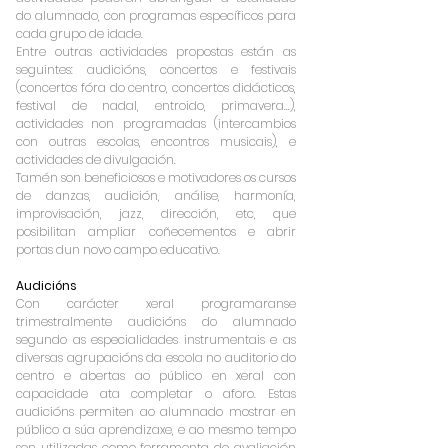
do alumnado, con programas específicos para
cada grupo de idade.
Entre outras actividades propostas están as
seguintes: audicións, concertos e festivais
(concertos fóra do centro, concertos didácticos,
festival de nadal, entroido, primavera...),
actividades non programadas (intercambios
con outras escolas, encontros musicais), e
actividades de divulgación.
Tamén son beneficiosos e motivadores os cursos
de danzas, audición, análise, harmonía,
improvisación, jazz, dirección, etc, que
posibilitan ampliar coñecementos e abrir
portas dun novo campo educativo.
Audicións
Con carácter xeral programaranse
trimestralmente audicións do alumnado
segundo as especialidades instrumentais e as
diversas agrupacións da escola no auditorio do
centro e abertas ao público en xeral con
capacidade ata completar o aforo. Estas
audicións permiten ao alumnado mostrar en
público a súa aprendizaxe, e ao mesmo tempo
son utilizadas como ferramenta de avaliación