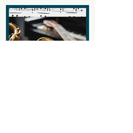
Preinscripcións para novo
alumnado
Curso 2026/2027
Información para novo alumnado.
LER MÁIS
Escola Municipal de Música de Vigo